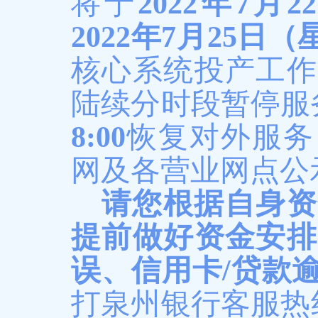
将于
202
2
年
7
月
22
202
2
年
7
月
25
日（
核心
系统
投产工作
陆续分时段暂停服
8
:00
恢复对外服务
网及各营业网点公
请您根据自身
资
提前做好资金安排
误、信用卡
/贷款
打泉州银行客服热