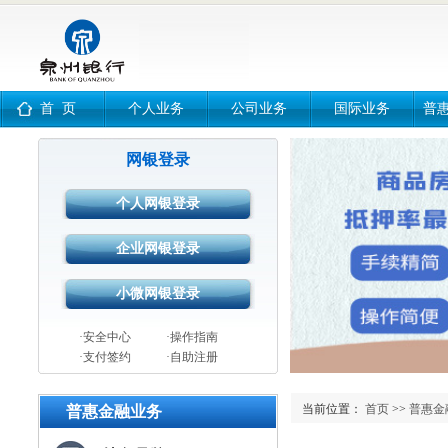
首 页
个人业务
公司业务
国际业务
普
网银登录
·安全中心
·操作指南
·支付签约
·自助注册
当前位置：
首页
>>
普惠金
普惠金融业务