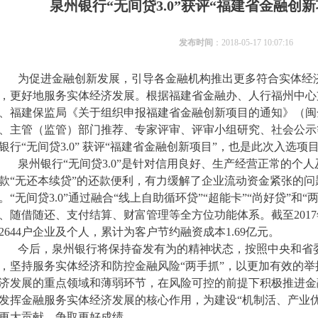
泉州银行“无间贷3.0”获评“福建省金融创
发布时间
：2018-05-17 10:07:16
为促进金融创新发展，引导各金融机构推出更多符合实体经
，更好地服务实体经济发展。根据福建省金融办、人行福州中心
、福建保监局《关于组织申报福建省金融创新项目的通知》（闽金融
、主管（监管）部门推荐、专家评审、评审小组研究、社会公示
银行“无间贷3.0” 获评“福建省金融创新项目”，也是此次入选
泉州银行“无间贷3.0”是针对信用良好、生产经营正常的个
款“无还本续贷”的还款便利，有力缓解了企业流动资金紧张的
。“无间贷3.0”通过融合“线上自助循环贷”“超能卡”“尚好贷”和
、随借随还、支付结算、财富管理等全方位功能体系。截至2017
2644户企业及个人，累计为客户节约融资成本1.69亿元。
今后，泉州银行将保持奋发有为的精神状态，按照中央和省
，坚持服务实体经济和防控金融风险“两手抓”，以更加有效的
济发展的重点领域和薄弱环节，在风险可控的前提下积极推进金
发挥金融服务实体经济发展的核心作用，为建设“机制活、产业
更大贡献，争取更好成绩。