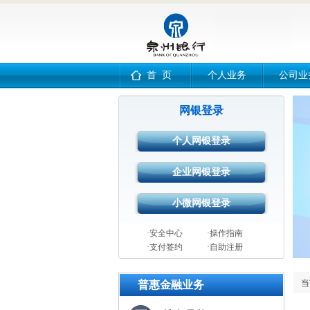
首 页
个人业务
公司业
网银登录
·安全中心
·操作指南
·支付签约
·自助注册
当
普惠金融业务