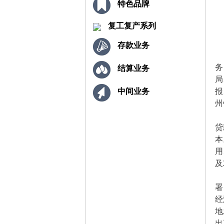
特色品牌
复工复产系列
存款业务
务
结算业务
局
报
中间业务
州
贷
本
用
及
署
经
地
出