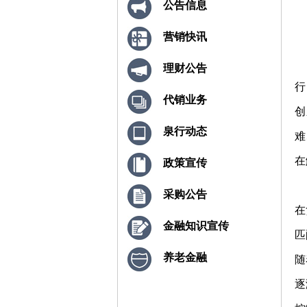
公告信息
营销快讯
理财公告
行
代销业务
创
泉行动态
难
在
政策宣传
采购公告
在
金融知识宣传
匹
养老金融
随
逐