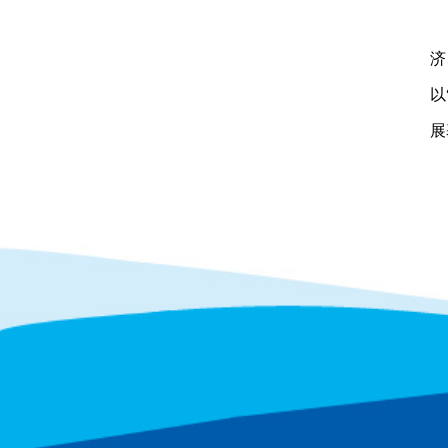
济
以
展