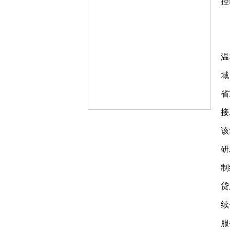
控
温
域
省
接
该
研
制
贷
续
服