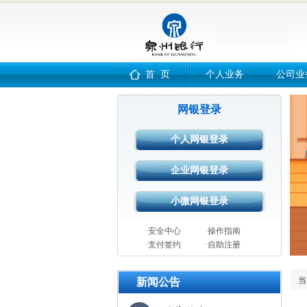
首 页
个人业务
公司业
网银登录
·安全中心
·操作指南
·支付签约
·自助注册
当
新闻公告