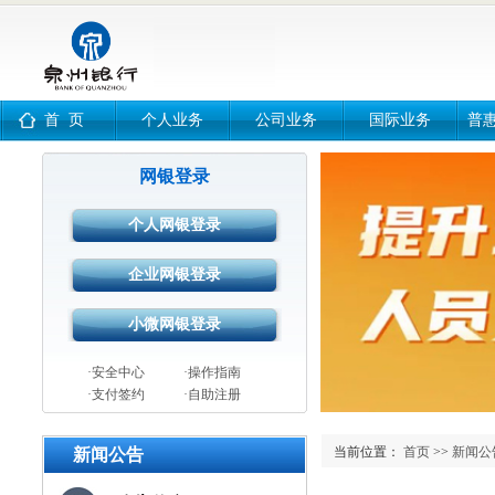
首 页
个人业务
公司业务
国际业务
普
网银登录
·安全中心
·操作指南
·支付签约
·自助注册
当前位置：
首页
>>
新闻公
新闻公告