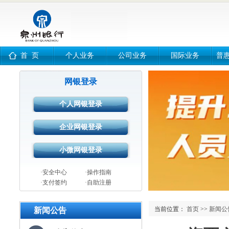
首 页
个人业务
公司业务
国际业务
普
网银登录
·安全中心
·操作指南
·支付签约
·自助注册
当前位置：
首页
>>
新闻公
新闻公告