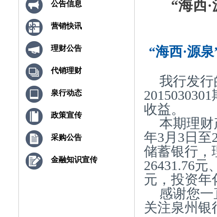
“海西·
公告信息
营销快讯
“海西·源泉
理财公告
代销理财
我行发行
2015030
泉行动态
收益。
政策宣传
本期理财产
年3月3日至
采购公告
储蓄银行，
金融知识宣传
26431.76
元，投资年化
感谢您一
关注泉州银