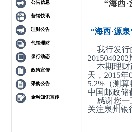
“海西·
公告信息
营销快讯
“海西·源泉
理财公告
代销理财
我行发行
20150402
泉行动态
本期理财产
政策宣传
天，2015
5.2%（
采购公告
中国邮政储
金融知识宣传
感谢您一
关注泉州银