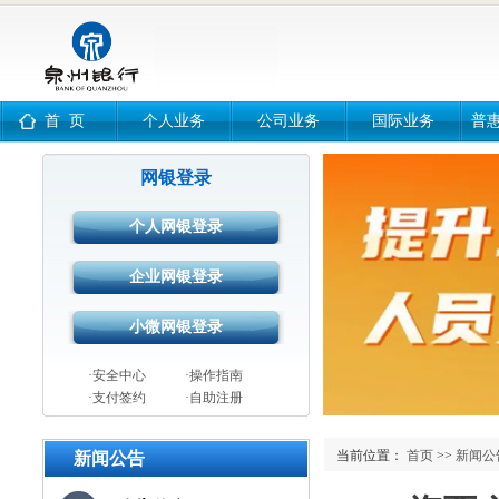
首 页
个人业务
公司业务
国际业务
普
网银登录
·安全中心
·操作指南
·支付签约
·自助注册
当前位置：
首页
>>
新闻公
新闻公告