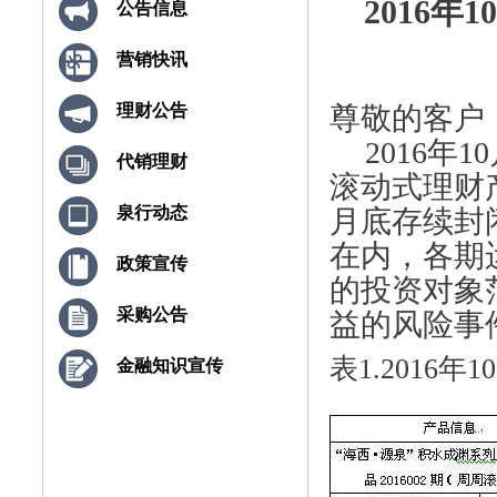
2016
公告信息
营销快讯
尊敬的客户
理财公告
2016
年1
代销理财
滚动式理财产
泉行动态
月底存续封
在内，各期
政策宣传
的投资对象
采购公告
益的风险事
表1.2016
金融知识宣传