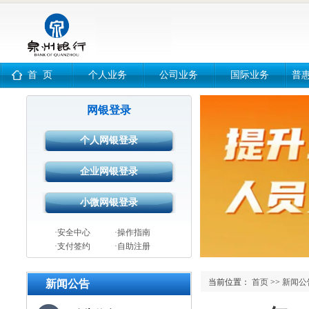
首 页
个人业务
公司业务
国际业务
普
网银登录
·安全中心
·操作指南
·支付签约
·自助注册
当前位置：
首页
>>
新闻公
新闻公告