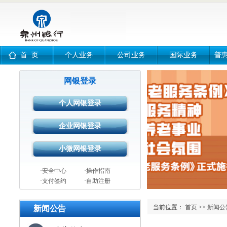
首 页
个人业务
公司业务
国际业务
普
网银登录
·安全中心
·操作指南
·支付签约
·自助注册
当前位置：
首页
>>
新闻公
新闻公告