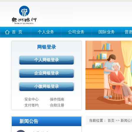
首 页
个人业务
公司业务
国际业务
普
网银登录
·安全中心
·操作指南
·支付签约
·自助注册
当前位置：
首页
>>
新闻公
新闻公告