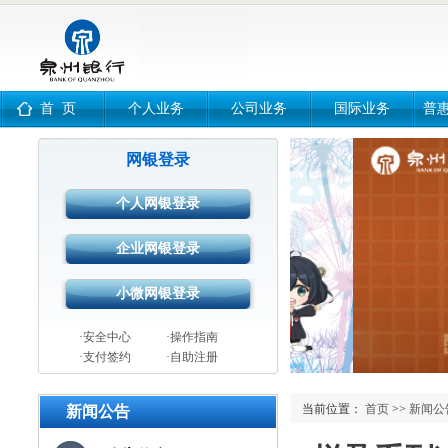
首 页
个人业务
公司业务
国际业务
普
网银登录
·安全中心
·操作指南
·支付签约
·自助注册
当前位置：
首页
>>
新闻公
新闻公告