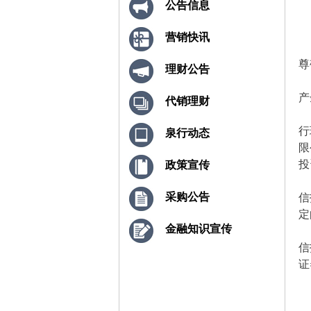
公告信息
营销快讯
尊
理财公告
产
代销理财
行
泉行动态
限
投
政策宣传
采购公告
信
定
金融知识宣传
信
证