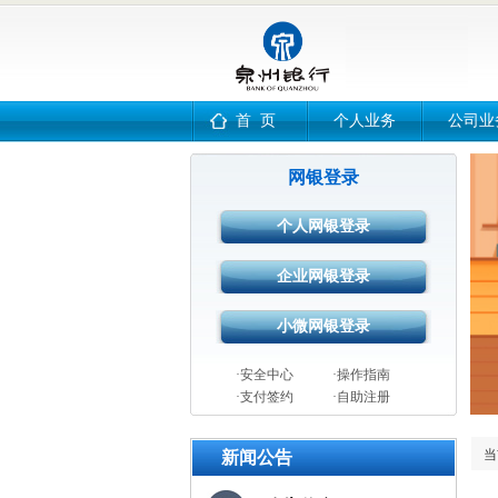
首 页
个人业务
公司业
网银登录
·安全中心
·操作指南
·支付签约
·自助注册
当
新闻公告