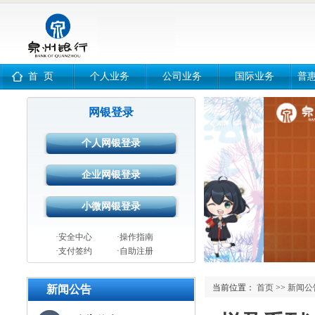
首 页
个人业务
公司业务
国际业务
普
网银登录
·安全中心
·操作指南
·支付签约
·自助注册
当前位置：
首页
>>
新闻公
新闻公告