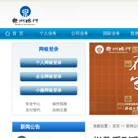
首 页
个人业务
公司业务
国际业务
普
网银登录
·安全中心
·操作指南
·支付签约
·自助注册
当前位置：
首页
>>
新闻公
新闻公告