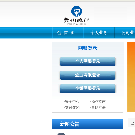
首 页
个人业务
公司业
网银登录
·安全中心
·操作指南
·支付签约
·自助注册
当
新闻公告