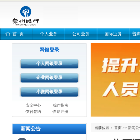
首 页
个人业务
公司业务
国际业务
普
网银登录
·安全中心
·操作指南
·支付签约
·自助注册
当前位置：
首页
>>
新闻公
新闻公告