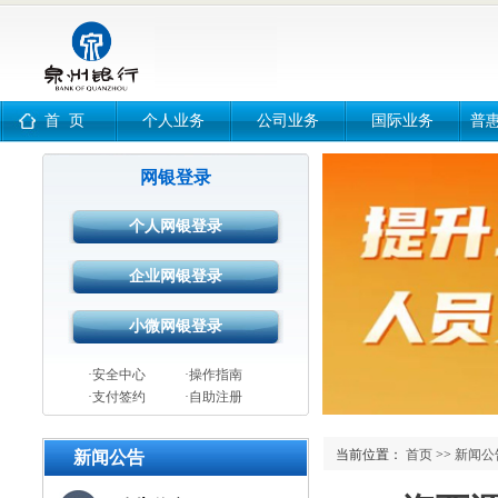
首 页
个人业务
公司业务
国际业务
普
网银登录
·安全中心
·操作指南
·支付签约
·自助注册
当前位置：
首页
>>
新闻公
新闻公告