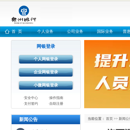
首 页
个人业务
公司业务
国际业务
普
网银登录
·安全中心
·操作指南
·支付签约
·自助注册
当前位置：
首页
>>
新闻公
新闻公告