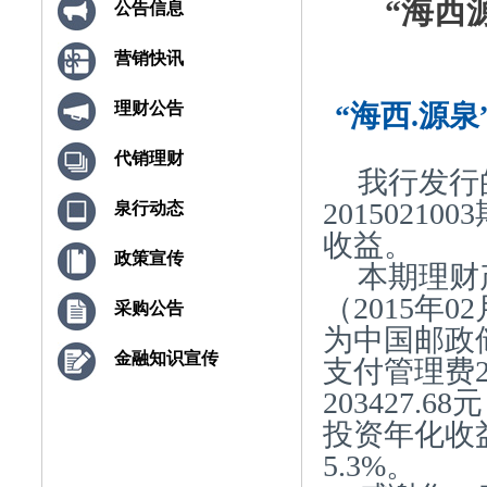
“海西源
公告信息
营销快讯
“海西.源泉
理财公告
代销理财
我行发行
2015021
泉行动态
收益。
政策宣传
本期理财产
（2015年0
采购公告
为中国邮政
金融知识宣传
支付管理费2
203427
投资年化收益
5.3%。