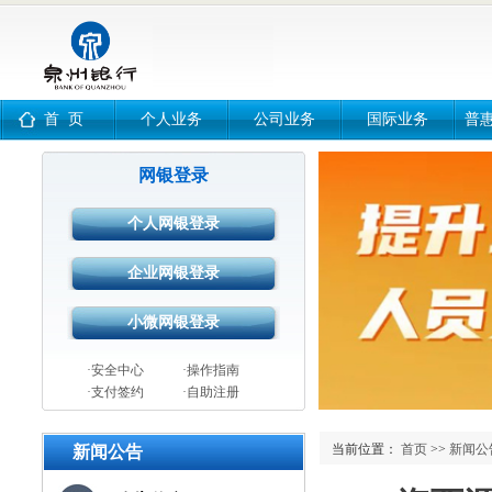
首 页
个人业务
公司业务
国际业务
普
网银登录
·安全中心
·操作指南
·支付签约
·自助注册
当前位置：
首页
>>
新闻公
新闻公告