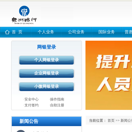
首 页
个人业务
公司业务
国际业务
普
网银登录
·安全中心
·操作指南
·支付签约
·自助注册
当前位置：
首页
>>
新闻公
新闻公告