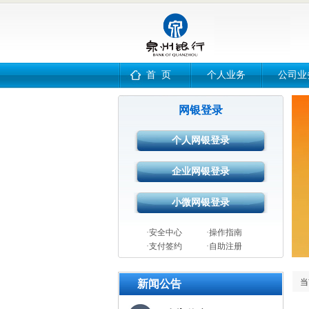
首 页
个人业务
公司业
网银登录
·安全中心
·操作指南
·支付签约
·自助注册
当
新闻公告