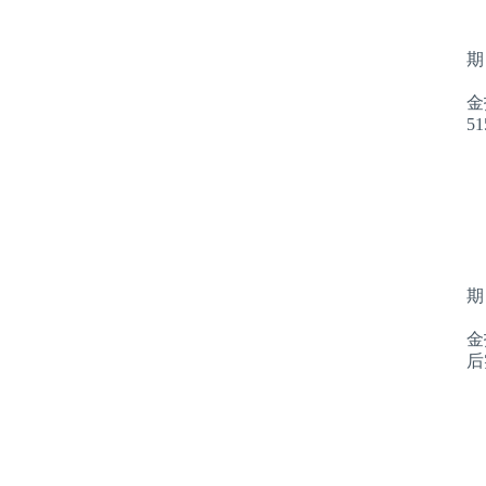
期
金
5
期
金
后