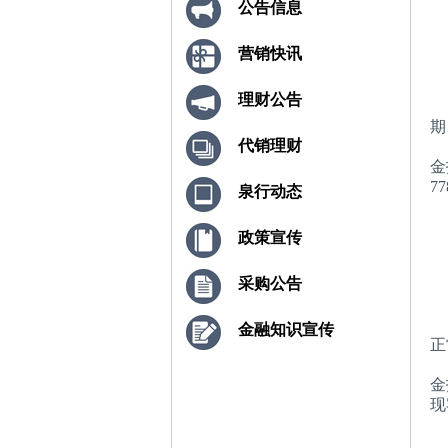
公告信息
营销快讯
理财公告
期
代销理财
金
7
泉行动态
政策宣传
采购公告
金融知识宣传
正
金
现