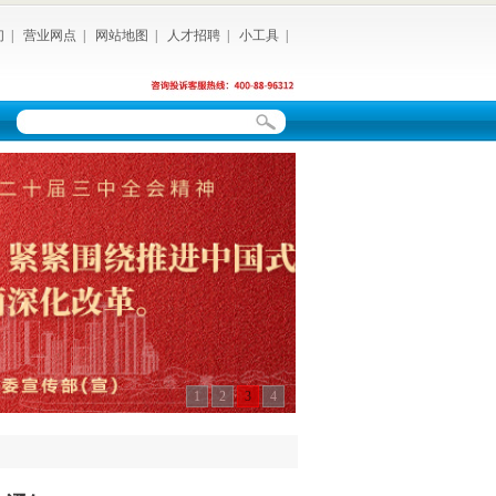
们
|
营业网点
|
网站地图
|
人才招聘
|
小工具
|
1
2
3
4