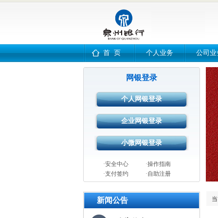
首 页
个人业务
公司业
网银登录
·安全中心
·操作指南
·支付签约
·自助注册
当
新闻公告