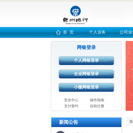
首 页
个人业务
公司业
网银登录
·安全中心
·操作指南
·支付签约
·自助注册
当
新闻公告