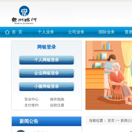
首 页
个人业务
公司业务
国际业务
普
网银登录
·安全中心
·操作指南
·支付签约
·自助注册
当前位置：
首页
>>
新闻公
新闻公告