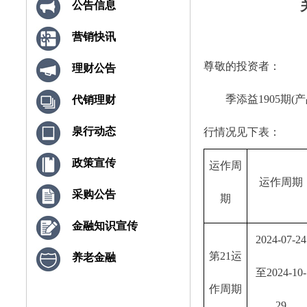
公告信息
营销快讯
尊敬的投资者：
理财公告
季添益
1905期
(
代销理财
泉行动态
行情况见下表：
政策宣传
运作周
运作周期
采购公告
期
金融知识宣传
2024-07-24
第
21运
养老金融
至2024-10-
作周期
29