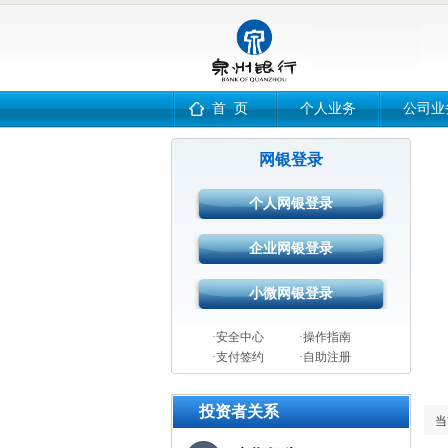
首 页
个人业务
公司业
网银登录
·安全中心
·操作指南
·支付签约
·自助注册
投资者关系
当