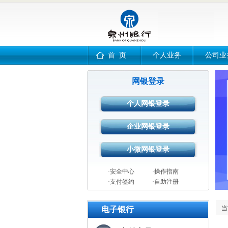
首 页
个人业务
公司业
网银登录
·安全中心
·操作指南
·支付签约
·自助注册
当
电子银行