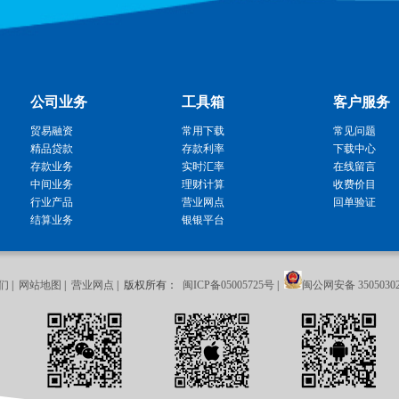
公司业务
工具箱
客户服务
贸易融资
常用下载
常见问题
精品贷款
存款利率
下载中心
存款业务
实时汇率
在线留言
中间业务
理财计算
收费价目
行业产品
营业网点
回单验证
结算业务
银银平台
们
|
网站地图
|
营业网点
| 版权所有：
闽ICP备05005725号
|
闽公网安备 35050302