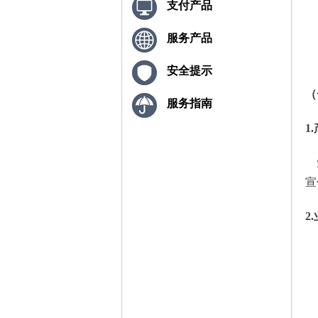
支付产品
服务产品
安全提示
（
服务指南
1
.
短
宣
2
.