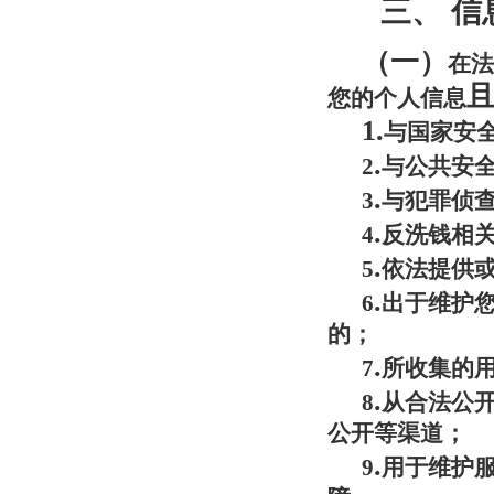
三、
信
（一）
在法
您的个人信息
1
.
与国家安
.
2
与公共安
.
3
与犯罪侦
.
4
反洗钱相
.
5
依法提供
.
6
出于维护
的；
.
7
所收集的
.
8
从合法公
公开等渠道；
.
9
用于维护