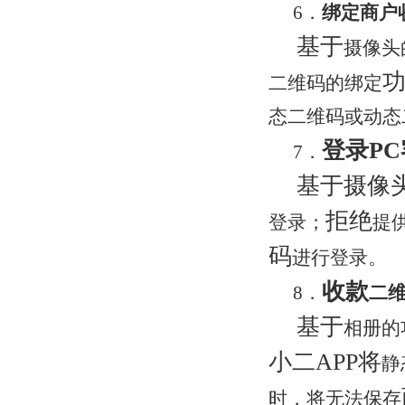
6．
绑定商户
基于
摄像头
二维码的绑定
态二维码或动态
登录P
7．
基于摄像
拒绝
登录；
提
码
进行登录。
收款
8．
二
基于
相册的
小二APP将
静
时，将无法保存