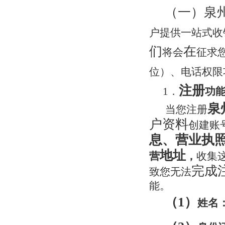
（一）泉
户提供一站式收
们
在
将会
征求
位）、电话权限
注册
1．
功
泉
当您注册
户资料
创建账
息、营业
执
地址
营
，
收集
完成
致您无法
能。
（1）
姓名