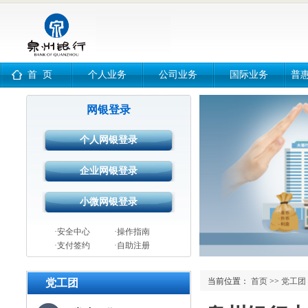
首 页
个人业务
公司业务
国际业务
普
网银登录
·安全中心
·操作指南
·支付签约
·自助注册
当前位置：
首页
>>
党工团
党工团